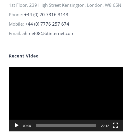
1st Floor, 239 High Street Kensington, London, W8 6SN
Phone:
+44 (0) 20 7316 3143
Mobile:
+44 (0) 7776 257 674
Email:
ahmet08@btinternet.com
Recent Video
Video
Player
00:00
22:12