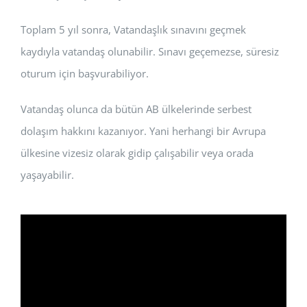
Toplam 5 yıl sonra, Vatandaşlık sınavını geçmek
kaydıyla vatandaş olunabilir. Sınavı geçemezse, süresiz
oturum için başvurabiliyor.
Vatandaş olunca da bütün AB ülkelerinde serbest
dolaşım hakkını kazanıyor. Yani herhangi bir Avrupa
ülkesine vizesiz olarak gidip çalışabilir veya orada
yaşayabilir.