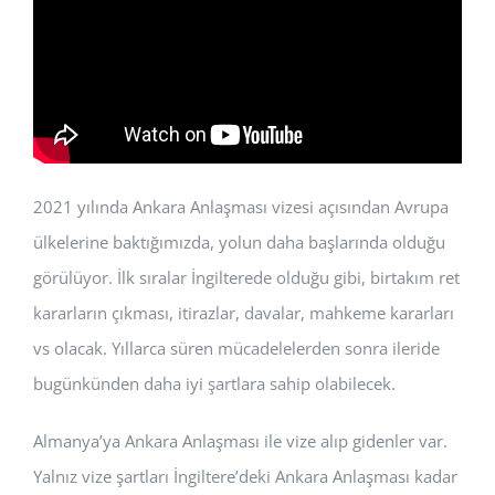
2021 yılında Ankara Anlaşması vizesi açısından Avrupa
ülkelerine baktığımızda, yolun daha başlarında olduğu
görülüyor. İlk sıralar İngilterede olduğu gibi, birtakım ret
kararların çıkması, itirazlar, davalar, mahkeme kararları
vs olacak. Yıllarca süren mücadelelerden sonra ileride
bugünkünden daha iyi şartlara sahip olabilecek.
Almanya’ya Ankara Anlaşması ile vize alıp gidenler var.
Yalnız vize şartları İngiltere’deki Ankara Anlaşması kadar